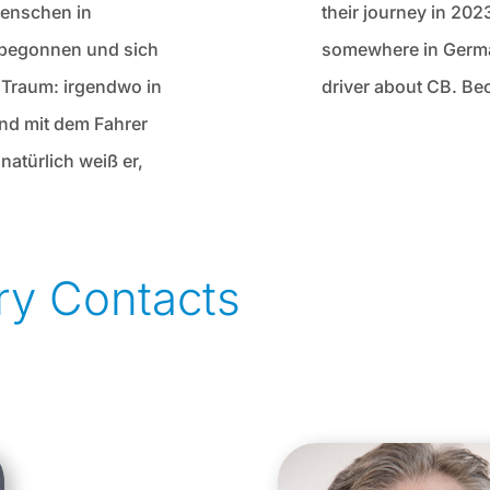
Menschen in
their journey in 2023
 begonnen und sich
somewhere in German
Traum: irgendwo in
driver about CB. Be
und mit dem Fahrer
atürlich weiß er,
y Contacts