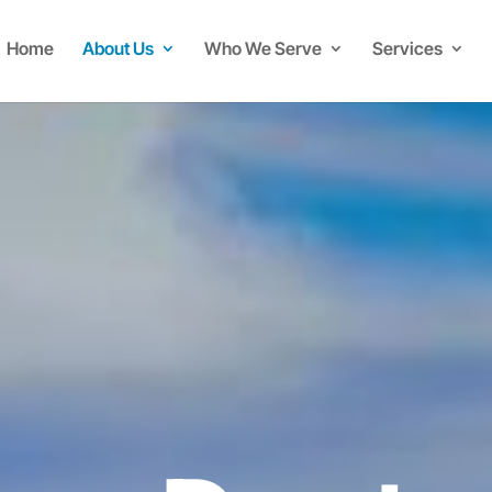
Home
About Us
Who We Serve
Services