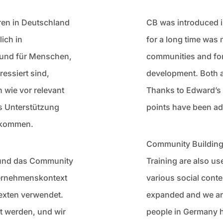
ren in Deutschland
CB was introduced i
ich in
for a long time was 
 und für Menschen,
communities and for
ressiert sind,
development. Both ar
 wie vor relevant
Thanks to Edward’s s
s Unterstützung
points have been a
ekommen.
Community Building
 und das Community
Training are also us
nternehmenskontext
various social contex
exten verwendet.
expanded and we are
ut werden, und wir
people in Germany ha