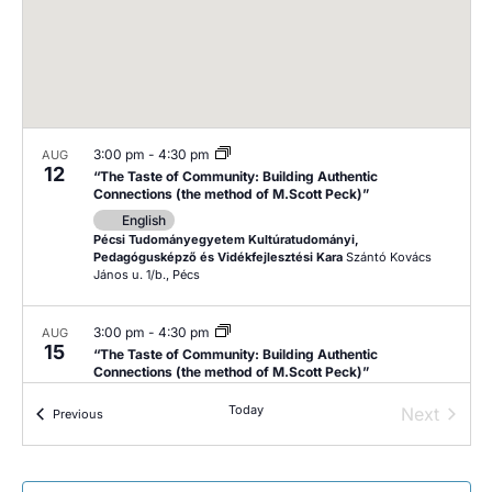
3:00 pm
-
4:30 pm
AUG
12
“The Taste of Community: Building Authentic
Connections (the method of M.Scott Peck)”
English
Pécsi Tudományegyetem Kultúratudományi,
Pedagógusképző és Vidékfejlesztési Kara
Szántó Kovács
János u. 1/b., Pécs
3:00 pm
-
4:30 pm
AUG
15
“The Taste of Community: Building Authentic
Connections (the method of M.Scott Peck)”
English
Today
Next
Events
Previous
Pécsi Tudományegyetem Kultúratudományi,
Pedagógusképző és Vidékfejlesztési Kara
Szántó Kovács
Events
János u. 1/b., Pécs